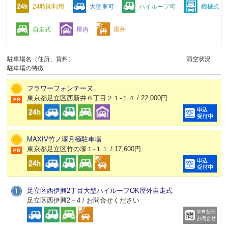
24時間利用
大型車可
ハイルーフ可
機械式
自走式
屋内
屋外
駐車場名（住所、賃料）
満空状況
駐車場の特徴
フラワーフォンテーヌ
東京都足立区西新井６丁目２１-１４ / 22,000円
MAXIV竹ノ塚月極駐車場
東京都足立区竹の塚１-１１ / 17,600円
足立区西伊興2丁目大型ハイルーフOK屋外自走式
足立区西伊興2－4 / お問合せください