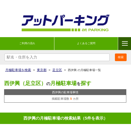
ご利用の流れ
よくあるご質問
月極駐車場を検索
>
東京都
>
足立区
>
西伊興 の月極駐車場一覧
西伊興（足立区）
月極駐車場
探す
の
を
西伊興の駐車場事情
掲載駐車場数
5
カ所
西伊興の月極駐車場の検索結果（5件を表示）