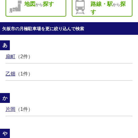
地図
探す
路線・駅
探
から
から
す
矢板市の月極駐車場を更に絞り込んで検索
あ
扇町
（2件）
乙畑
（1件）
か
片岡
（1件）
や