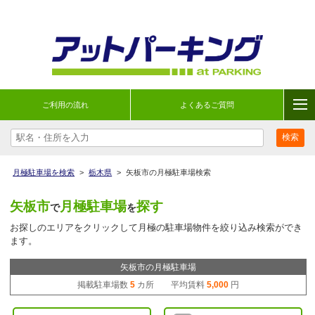
ご利用の流れ
よくあるご質問
月極駐車場を検索
>
栃木県
>
矢板市の月極駐車場検索
矢板市
月極駐車場
探す
で
を
お探しのエリアをクリックして月極の駐車場物件を絞り込み検索ができ
ます。
矢板市の月極駐車場
掲載駐車場数
5
カ所 平均賃料
5,000
円