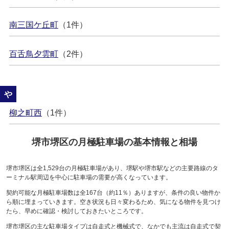
南三国ケ丘町
（1件）
百舌鳥夕雲町
（2件）
や
柳之町西
（1件）
堺市堺区の月極駐車場の基本情報と相場
堺市堺区は全1,529台の月極駐車場があり、堺駅や堺市駅などの主要路線のタ
ーミナル駅周辺を中心に駐車場の需要が高くなっています。
契約可能な月極駐車場数は全167台（約11％）ありますが、条件の良い物件か
ら順に埋まっていきます。空き状況も日々変わるため、気になる物件を見つけ
たら、早めに確認・検討しておきたいところです。
堺市堺区の主な駐車場タイプは自走式と機械式で、なかでも主流は自走式で契