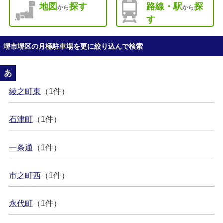
地図
探す
路線・駅
探
から
から
す
堺市堺区の月極駐車場を更に絞り込んで検索
あ
綾之町東
（1件）
石津町
（1件）
一条通
（1件）
市之町西
（1件）
永代町
（1件）