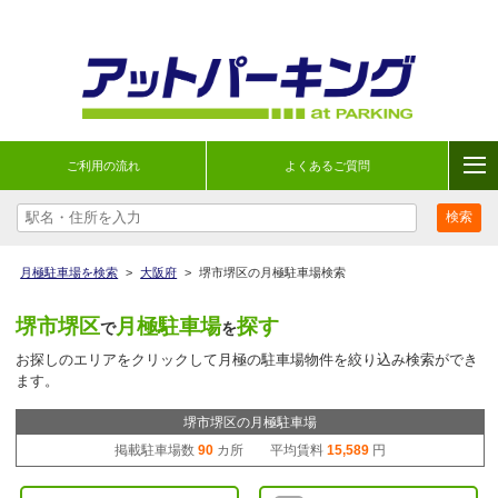
ご利用の流れ
よくあるご質問
月極駐車場を検索
>
大阪府
>
堺市堺区の月極駐車場検索
堺市堺区
月極駐車場
探す
で
を
お探しのエリアをクリックして月極の駐車場物件を絞り込み検索ができ
ます。
堺市堺区の月極駐車場
掲載駐車場数
90
カ所 平均賃料
15,589
円