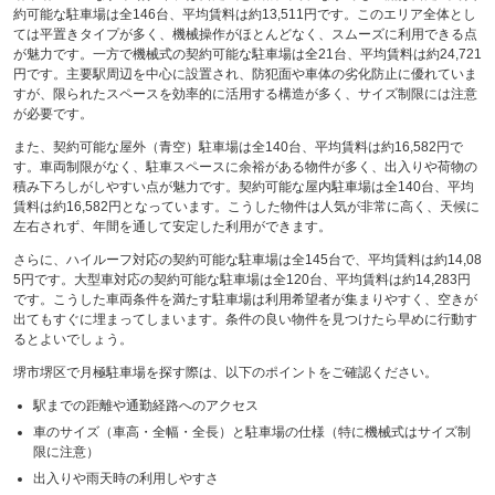
約可能な駐車場は全146台、平均賃料は約13,511円です。このエリア全体とし
ては平置きタイプが多く、機械操作がほとんどなく、スムーズに利用できる点
が魅力です。一方で機械式の契約可能な駐車場は全21台、平均賃料は約24,721
円です。主要駅周辺を中心に設置され、防犯面や車体の劣化防止に優れていま
すが、限られたスペースを効率的に活用する構造が多く、サイズ制限には注意
が必要です。
また、契約可能な屋外（青空）駐車場は全140台、平均賃料は約16,582円で
す。車両制限がなく、駐車スペースに余裕がある物件が多く、出入りや荷物の
積み下ろしがしやすい点が魅力です。契約可能な屋内駐車場は全140台、平均
賃料は約16,582円となっています。こうした物件は人気が非常に高く、天候に
左右されず、年間を通して安定した利用ができます。
さらに、ハイルーフ対応の契約可能な駐車場は全145台で、平均賃料は約14,08
5円です。大型車対応の契約可能な駐車場は全120台、平均賃料は約14,283円
です。こうした車両条件を満たす駐車場は利用希望者が集まりやすく、空きが
出てもすぐに埋まってしまいます。条件の良い物件を見つけたら早めに行動す
るとよいでしょう。
堺市堺区で月極駐車場を探す際は、以下のポイントをご確認ください。
駅までの距離や通勤経路へのアクセス
車のサイズ（車高・全幅・全長）と駐車場の仕様（特に機械式はサイズ制
限に注意）
出入りや雨天時の利用しやすさ