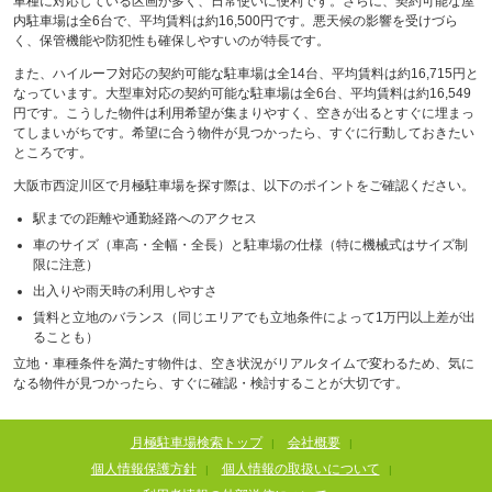
車種に対応している区画が多く、日常使いに便利です。さらに、契約可能な屋
内駐車場は全6台で、平均賃料は約16,500円です。悪天候の影響を受けづら
く、保管機能や防犯性も確保しやすいのが特長です。
また、ハイルーフ対応の契約可能な駐車場は全14台、平均賃料は約16,715円と
なっています。大型車対応の契約可能な駐車場は全6台、平均賃料は約16,549
円です。こうした物件は利用希望が集まりやすく、空きが出るとすぐに埋まっ
てしまいがちです。希望に合う物件が見つかったら、すぐに行動しておきたい
ところです。
大阪市西淀川区で月極駐車場を探す際は、以下のポイントをご確認ください。
駅までの距離や通勤経路へのアクセス
車のサイズ（車高・全幅・全長）と駐車場の仕様（特に機械式はサイズ制
限に注意）
出入りや雨天時の利用しやすさ
賃料と立地のバランス（同じエリアでも立地条件によって1万円以上差が出
ることも）
立地・車種条件を満たす物件は、空き状況がリアルタイムで変わるため、気に
なる物件が見つかったら、すぐに確認・検討することが大切です。
月極駐車場検索トップ
会社概要
|
|
個人情報保護方針
個人情報の取扱いについて
|
|