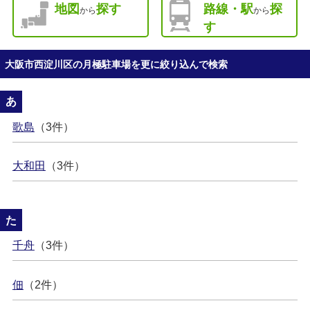
地図
探す
路線・駅
探
から
から
す
大阪市西淀川区の月極駐車場を更に絞り込んで検索
あ
歌島
（3件）
大和田
（3件）
た
千舟
（3件）
佃
（2件）