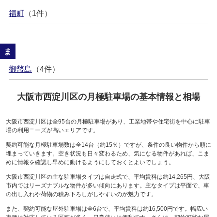
福町
（1件）
ま
御幣島
（4件）
大阪市西淀川区の月極駐車場の基本情報と相場
大阪市西淀川区は全95台の月極駐車場があり、工業地帯や住宅街を中心に駐車
場の利用ニーズが高いエリアです。
契約可能な月極駐車場数は全14台（約15％）ですが、条件の良い物件から順に
埋まっていきます。空き状況も日々変わるため、気になる物件があれば、こま
めに情報を確認し早めに動けるようにしておくとよいでしょう。
大阪市西淀川区の主な駐車場タイプは自走式で、平均賃料は約14,265円、大阪
市内ではリーズナブルな物件が多い傾向にあります。主なタイプは平面で、車
の出し入れや荷物の積み下ろしがしやすいのが魅力です。
また、契約可能な屋外駐車場は全6台で、平均賃料は約16,500円です。幅広い