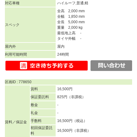
対応車種
ハイルーフ,普通,軽
全高 2,000 mm
全幅 1,850 mm
全長 5,000 mm
スペック
重量 2,000 kg
最低地上高 -
タイヤ外幅 -
屋内外
屋内
利用可能時間
24時間
区画ID : 778650
賃料
16,500円
保証委託料
825円（非課税）
敷金
-
礼金
-
手数料
16,500円（税込）
賃料／保証金
初回保証委託
16,500円（非課税）
料