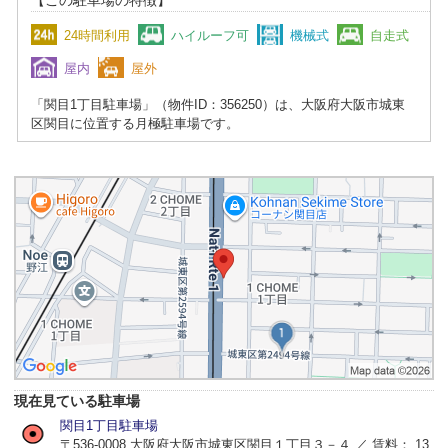
24時間利用
ハイルーフ可
機械式
自走式
屋内
屋外
「関目1丁目駐車場」（物件ID：356250）は、大阪府大阪市城東
区関目に位置する月極駐車場です。
現在見ている駐車場
関目1丁目駐車場
〒536-0008 大阪府大阪市城東区関目１丁目３－４ ／ 賃料： 13,