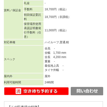
礼金
-
手数料
18,700円（税込）
賃料／保証金
初回保証委託
18,700円（非課税）
料
保管場所使用
承諾証明書発
11,000円（税込）
行手数料（任
意）
対応車種
ハイルーフ,普通,軽
全高 -
全幅 1,700 mm
全長 4,200 mm
スペック
重量 -
最低地上高 -
タイヤ外幅 -
屋内外
屋外
利用可能時間
24時間
【この駐車場の特徴】