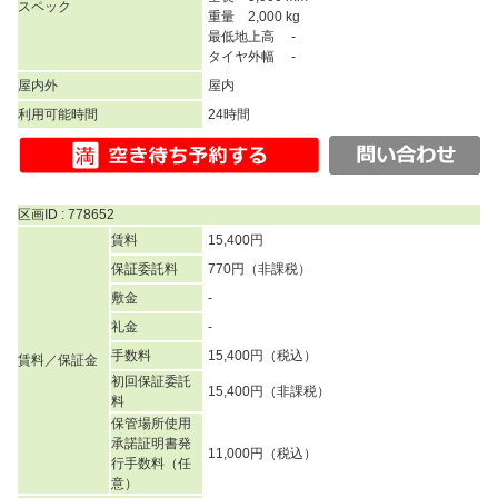
スペック
重量 2,000 kg
最低地上高 -
タイヤ外幅 -
屋内外
屋内
利用可能時間
24時間
区画ID : 778652
賃料
15,400円
保証委託料
770円（非課税）
敷金
-
礼金
-
手数料
15,400円（税込）
賃料／保証金
初回保証委託
15,400円（非課税）
料
保管場所使用
承諾証明書発
11,000円（税込）
行手数料（任
意）