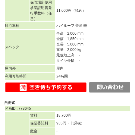
保管場所使用
承諾証明書発
11,000円（税込）
行手数料（任
意）
対応車種
ハイルーフ,普通,軽
全高 2,000 mm
全幅 1,850 mm
全長 5,000 mm
スペック
重量 2,000 kg
最低地上高 -
タイヤ外幅 -
屋内外
屋内
利用可能時間
24時間
自走式
区画ID : 778645
賃料
18,700円
保証委託料
935円（非課税）
敷金
-