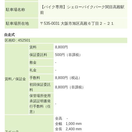
【バイク専用】シェローバイクパーク関目高殿駅
駐車場名称
前
駐車場所在地
〒535-0031 大阪市旭区高殿６丁目２－２１
自走式
区画ID : 452501
賃料
8,800円
保証委託料
500円（非課税）
敷金
-
礼金
-
手数料
8,800円（税込）
賃料／保証金
初回保証委託
8,800円（非課税）
料
保管場所使用
承諾証明書発
-
行手数料（任
意）
全高 -
全幅 1,000 mm
全長 2,400 mm
スペック