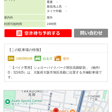
重量 -
最低地上高 -
タイヤ外幅 -
屋内外
屋外
利用可能時間
24時間
【この駐車場の特徴】
24時間利用
自走式
屋外
「【バイク専用】シェローバイクパーク関目高殿駅前」（物件I
D：322425）は、大阪府大阪市旭区高殿に位置する月極駐車場で
す。