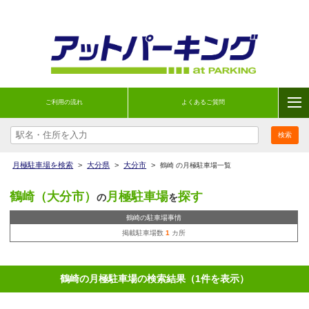
ご利用の流れ
よくあるご質問
月極駐車場を検索
>
大分県
>
大分市
>
鶴崎 の月極駐車場一覧
鶴崎（大分市）
月極駐車場
探す
の
を
鶴崎の駐車場事情
掲載駐車場数
1
カ所
鶴崎の月極駐車場の検索結果（1件を表示）