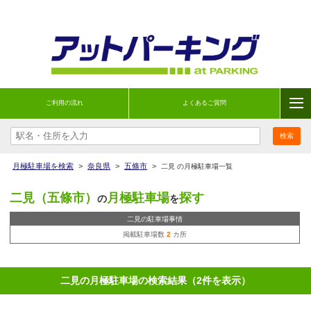
ご利用の流れ
よくあるご質問
月極駐車場を検索
>
奈良県
>
五條市
>
二見 の月極駐車場一覧
二見（五條市）
月極駐車場
探す
の
を
二見の駐車場事情
掲載駐車場数
2
カ所
二見の月極駐車場の検索結果（2件を表示）