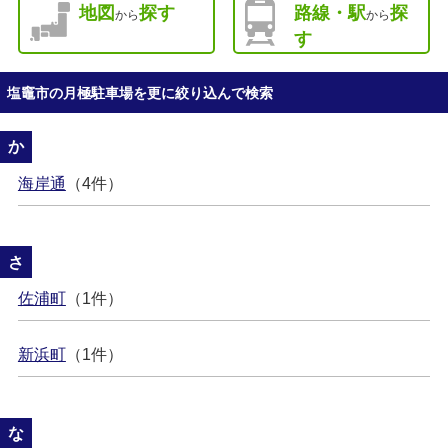
地図
探す
路線・駅
探
から
から
す
塩竈市の月極駐車場を更に絞り込んで検索
か
海岸通
（4件）
さ
佐浦町
（1件）
新浜町
（1件）
な