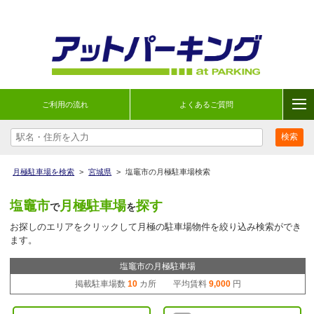
ご利用の流れ
よくあるご質問
月極駐車場を検索
>
宮城県
>
塩竈市の月極駐車場検索
塩竈市
月極駐車場
探す
で
を
お探しのエリアをクリックして月極の駐車場物件を絞り込み検索ができ
ます。
塩竈市の月極駐車場
掲載駐車場数
10
カ所 平均賃料
9,000
円