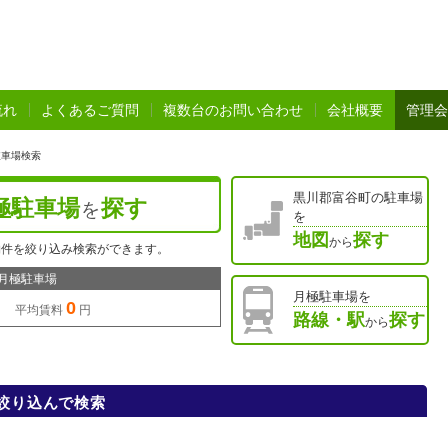
流れ
よくあるご質問
複数台のお問い合わせ
会社概要
管理会
駐車場検索
黒川郡富谷町の駐車場
極駐車場
探す
を
を
地図
探す
から
物件を絞り込み検索ができます。
月極駐車場
月極駐車場を
0
 平均賃料
円
路線・駅
探す
から
絞り込んで検索