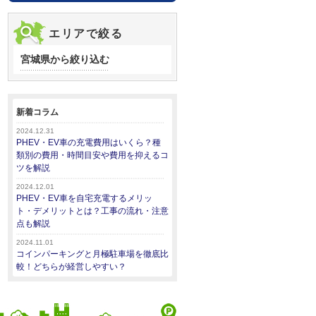
エリアで絞る
宮城県から絞り込む
新着コラム
2024.12.31
PHEV・EV車の充電費用はいくら？種
類別の費用・時間目安や費用を抑えるコ
ツを解説
2024.12.01
PHEV・EV車を自宅充電するメリッ
ト・デメリットとは？工事の流れ・注意
点も解説
2024.11.01
コインパーキングと月極駐車場を徹底比
較！どちらが経営しやすい？