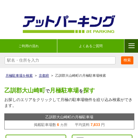
ご利用の流れ
よくあるご質問
月極駐車場を検索
>
京都府
>
乙訓郡大山崎町の月極駐車場検索
乙訓郡大山崎町
月極駐車場
探す
で
を
お探しのエリアをクリックして月極の駐車場物件を絞り込み検索ができ
ます。
乙訓郡大山崎町の月極駐車場
掲載駐車場数
6
カ所 平均賃料
7,833
円