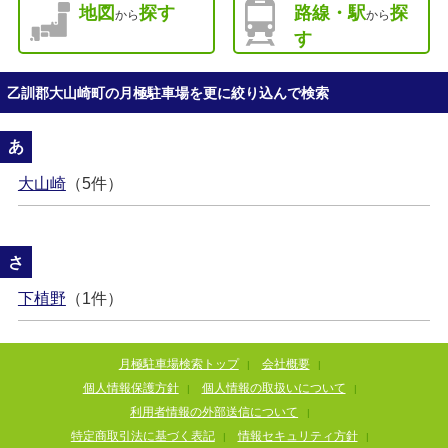
地図
探す
路線・駅
探
から
から
す
乙訓郡大山崎町の月極駐車場を更に絞り込んで検索
あ
大山崎
（5件）
さ
下植野
（1件）
月極駐車場検索トップ
会社概要
|
|
個人情報保護方針
個人情報の取扱いについて
|
|
利用者情報の外部送信について
|
特定商取引法に基づく表記
情報セキュリティ方針
|
|