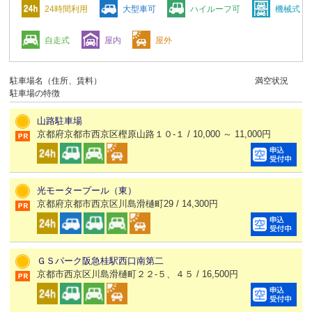
24時間利用
大型車可
ハイルーフ可
機械式
自走式
屋内
屋外
駐車場名（住所、賃料）
満空状況
駐車場の特徴
山路駐車場
京都府京都市西京区樫原山路１０-１ / 10,000 ～ 11,000円
光モータープール（東）
京都府京都市西京区川島滑樋町29 / 14,300円
ＧＳパーク阪急桂駅西口南第二
京都市西京区川島滑樋町２２-５、４５ / 16,500円