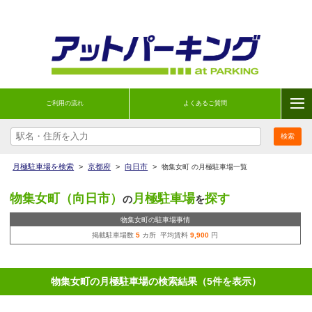
ご利用の流れ
よくあるご質問
月極駐車場を検索
>
京都府
>
向日市
>
物集女町 の月極駐車場一覧
物集女町（向日市）
月極駐車場
探す
の
を
物集女町の駐車場事情
掲載駐車場数
5
カ所 平均賃料
9,900
円
物集女町の月極駐車場の検索結果（5件を表示）