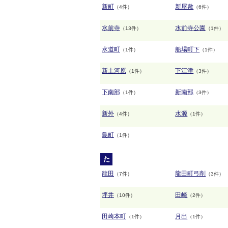
新町
新屋敷
（4件）
（6件）
水前寺
水前寺公園
（13件）
（1件）
水道町
船場町下
（1件）
（1件）
新土河原
下江津
（1件）
（3件）
下南部
新南部
（1件）
（3件）
新外
水源
（4件）
（1件）
島町
（1件）
た
龍田
龍田町弓削
（7件）
（3件）
坪井
田崎
（10件）
（2件）
田崎本町
月出
（1件）
（1件）