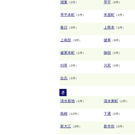
湖東
琴平
（2件）
（4件）
琴平本町
米屋町
（1件）
（1件）
春日
上熊本
（3件）
（1件）
上南部
健軍
（3件）
（9件）
健軍本町
御領
（1件）
（2件）
刈草
川尻
（2件）
（3件）
合志
（1件）
さ
清水新地
清水東町
（1件）
（1件）
島崎
下通
（12件）
（2件）
新大江
新市街
（3件）
（2件）