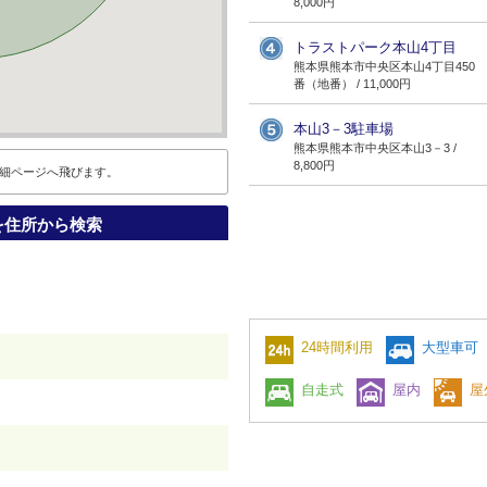
8,000円
トラストパーク本山4丁目
熊本県熊本市中央区本山4丁目450
番（地番） / 11,000円
本山3－3駐車場
熊本県熊本市中央区本山3－3 /
8,800円
細ページへ飛びます。
を住所から検索
24時間利用
大型車可
自走式
屋内
屋