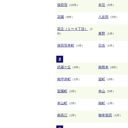
保田窪
本荘
（10件）
（5件）
花園
八反田
（8件）
（2件）
花立（１〜４丁目）
（2
東野
件）
（1件）
保田窪本町
日吉
（1件）
（1件）
ま
武蔵ケ丘
南熊本
（3件）
（8件）
南坪井町
迎町
（1件）
（3件）
室園町
本山
（2件）
（5件）
本山町
南町
（2件）
（1件）
南高江
御幸笛田
（1件）
（1件）