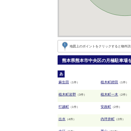
地図上のポイントをクリックすると
物件詳
熊本県熊本市中央区の月極駐車場
あ
麻生田
植木町鐙田
（1件）
（1件）
植木町岩野
植木町一木
（3件）
（2件）
打越町
安政町
（1件）
（2件）
出水
内坪井町
（4件）
（2件）