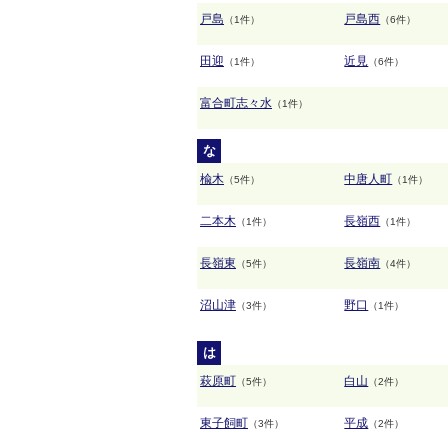
戸島
戸島西
（1件）
（6件）
田迎
近見
（1件）
（6件）
富合町志々水
（1件）
な
楡木
中唐人町
（5件）
（1件）
二本木
長嶺西
（1件）
（1件）
長嶺東
長嶺南
（5件）
（4件）
沼山津
野口
（3件）
（1件）
は
萩原町
白山
（5件）
（2件）
東子飼町
平成
（3件）
（2件）