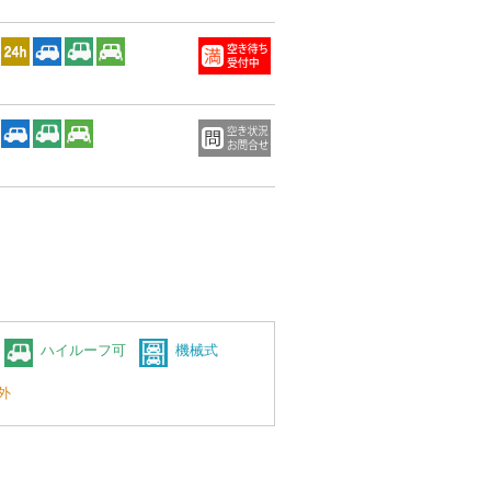
ハイルーフ可
機械式
外