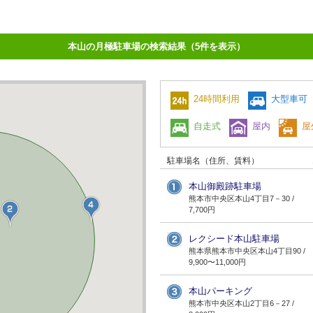
本山の月極駐車場の検索結果（5件を表示）
24時間利用
大型車可
自走式
屋内
屋
駐車場名（住所、賃料）
本山御殿跡駐車場
熊本市中央区本山4丁目7－30 /
7,700円
レクシード本山駐車場
熊本県熊本市中央区本山4丁目90 /
9,900〜11,000円
本山パーキング
熊本市中央区本山2丁目6－27 /