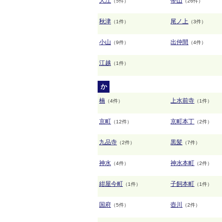
大江
帯山
（5件）
（26件）
秋津
尾ノ上
（1件）
（3件）
小山
出仲間
（9件）
（4件）
江越
（1件）
か
楠
上水前寺
（4件）
（1件）
京町
京町本丁
（12件）
（2件）
九品寺
黒髪
（2件）
（7件）
神水
神水本町
（4件）
（2件）
紺屋今町
子飼本町
（1件）
（1件）
国府
壺川
（5件）
（2件）