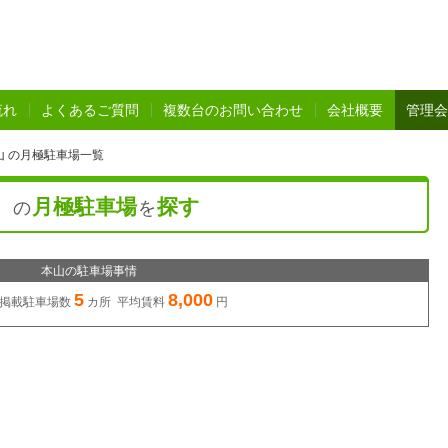
流れ
よくあるご質問
複数台のお問い合わせ
会社概要
管理会
山 の月極駐車場一覧
）
月極駐車場
探す
の
を
本山の駐車場事情
5
8,000
掲載駐車場数
カ所 平均賃料
円