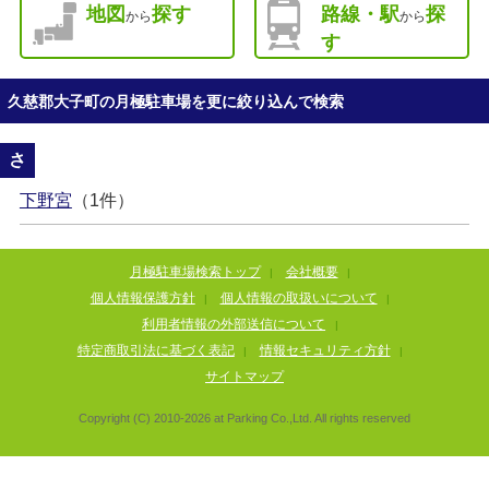
地図
探す
路線・駅
探
から
から
す
久慈郡大子町の月極駐車場を更に絞り込んで検索
さ
下野宮
（1件）
月極駐車場検索トップ
会社概要
|
|
個人情報保護方針
個人情報の取扱いについて
|
|
利用者情報の外部送信について
|
特定商取引法に基づく表記
情報セキュリティ方針
|
|
サイトマップ
Copyright (C) 2010-
2026
at Parking Co.,Ltd. All rights reserved