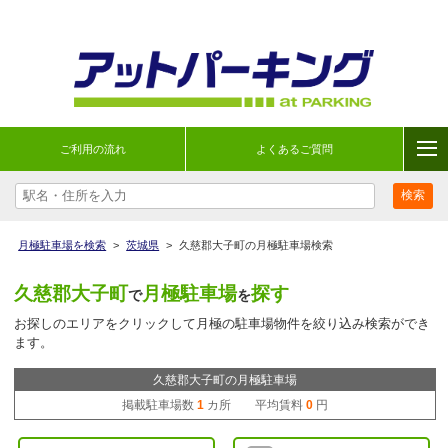
ご利用の流れ
よくあるご質問
月極駐車場を検索
>
茨城県
>
久慈郡大子町の月極駐車場検索
久慈郡大子町
月極駐車場
探す
で
を
お探しのエリアをクリックして月極の駐車場物件を絞り込み検索ができ
ます。
久慈郡大子町の月極駐車場
掲載駐車場数
1
カ所 平均賃料
0
円