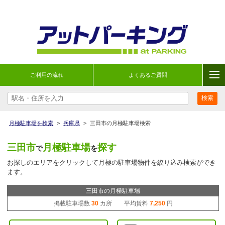
ご利用の流れ
よくあるご質問
月極駐車場を検索
>
兵庫県
>
三田市の月極駐車場検索
三田市
月極駐車場
探す
で
を
お探しのエリアをクリックして月極の駐車場物件を絞り込み検索ができ
ます。
三田市の月極駐車場
掲載駐車場数
30
カ所 平均賃料
7,250
円