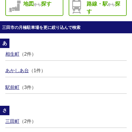
地図
探す
路線・駅
探
から
から
す
三田市の月極駐車場を更に絞り込んで検索
あ
相生町
（2件）
あかしあ台
（1件）
駅前町
（3件）
さ
三田町
（2件）