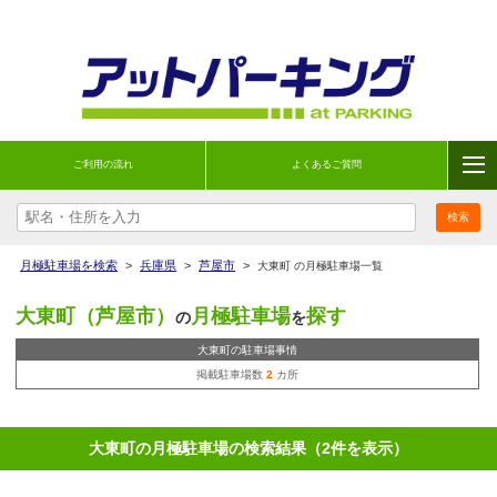
ご利用の流れ
よくあるご質問
月極駐車場を検索
>
兵庫県
>
芦屋市
>
大東町 の月極駐車場一覧
大東町（芦屋市）
月極駐車場
探す
の
を
大東町の駐車場事情
掲載駐車場数
2
カ所
大東町の月極駐車場の検索結果（2件を表示）