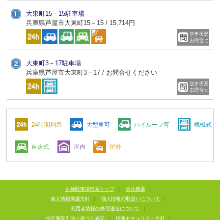
大東町15－15駐車場
兵庫県芦屋市大東町15－15 / 15,714円
大東町3－17駐車場
兵庫県芦屋市大東町3－17 / お問合せください
24時間利用
大型車可
ハイルーフ可
機械式
自走式
屋内
屋外
月極駐車場検索トップ
|
会社概要
|
個人情報保護方針
|
個人情報の取扱いについて
|
利用者情報の外部送信について
|
特定商取引法に基づく表記
|
情報セキュリティ方針
|