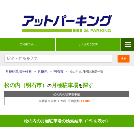
ご利用の流れ
よくあるご質問
月極駐車場を検索
>
兵庫県
>
明石市
>
松の内 の月極駐車場一覧
松の内（明石市）
月極駐車場
探す
の
を
松の内の駐車場事情
掲載駐車場数
1
カ所 平均賃料
11,000
円
松の内の月極駐車場の検索結果（1件を表示）