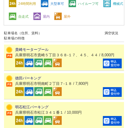
24時間利用
大型車可
ハイルーフ可
機械式
自走式
屋内
屋外
駐車場名（住所、賃料）
満空状況
駐車場の特徴
貴崎モータープール
兵庫県明石市貴崎５丁目３６８-１７、４５、４４ / 8,000円
徳田パーキング
兵庫県明石市明南町２丁目７-１８ / 7,800円
明石松江パーキング
兵庫県明石市松江３４１番１ / 10,000円