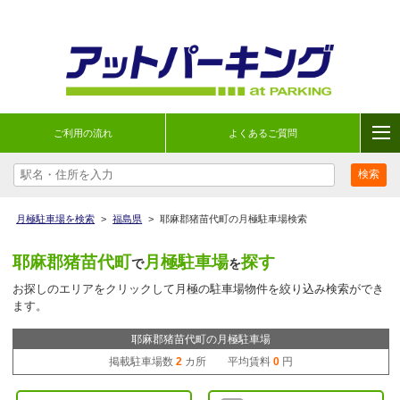
ご利用の流れ
よくあるご質問
月極駐車場を検索
>
福島県
>
耶麻郡猪苗代町の月極駐車場検索
耶麻郡猪苗代町
月極駐車場
探す
で
を
お探しのエリアをクリックして月極の駐車場物件を絞り込み検索ができ
ます。
耶麻郡猪苗代町の月極駐車場
掲載駐車場数
2
カ所 平均賃料
0
円