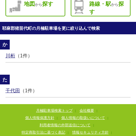
地図
探す
路線・駅
探
から
から
す
耶麻郡猪苗代町の月極駐車場を更に絞り込んで検索
か
川桁
（1件）
た
千代田
（1件）
月極駐車場検索トップ
会社概要
|
|
個人情報保護方針
個人情報の取扱いについて
|
|
利用者情報の外部送信について
|
特定商取引法に基づく表記
情報セキュリティ方針
|
|