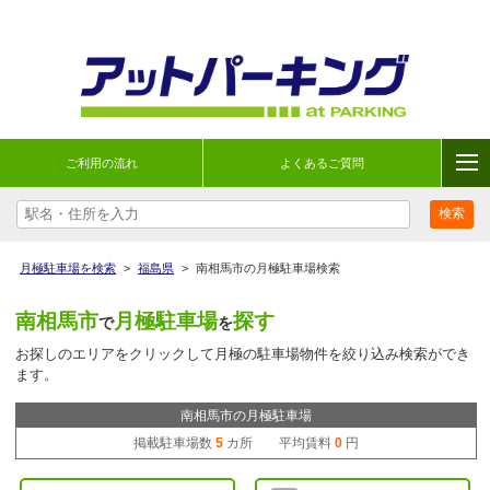
ご利用の流れ
よくあるご質問
月極駐車場を検索
>
福島県
>
南相馬市の月極駐車場検索
南相馬市
月極駐車場
探す
で
を
お探しのエリアをクリックして月極の駐車場物件を絞り込み検索ができ
ます。
南相馬市の月極駐車場
掲載駐車場数
5
カ所 平均賃料
0
円