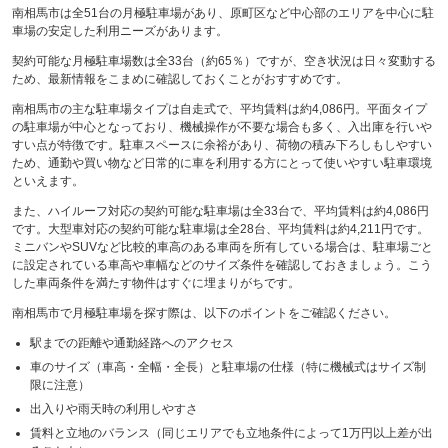
南相馬市は全51台の月極駐車場があり、原町区など中心部のエリアを中心に駐
車場の安定した利用ニーズがあります。
契約可能な月極駐車場数は全33台（約65％）ですが、空き状況は日々変動する
ため、最新情報をこまめに確認しておくことがおすすめです。
南相馬市の主な駐車場タイプは自走式で、平均賃料は約4,086円。平面タイプ
の駐車場が中心となっており、機械操作が不要な場合も多く、入出庫を行いや
すい点が特徴です。駐車スペースに余裕があり、荷物の積み下ろしもしやすい
ため、通勤や買い物など日常的に車を利用する方にとって使いやすい駐車環境
といえます。
また、ハイルーフ対応の契約可能な駐車場は全33台で、平均賃料は約4,086円
です。大型車対応の契約可能な駐車場は全28台、平均賃料は約4,211円です。
ミニバンやSUVなど比較的車高のある車両を所有している場合は、駐車場ごと
に設定されている車高や車幅などのサイズ条件を確認しておきましょう。こう
した車両条件を満たす物件はすぐに埋まりがちです。
南相馬市で月極駐車場を探す際は、以下のポイントをご確認ください。
駅までの距離や通勤経路へのアクセス
車のサイズ（車高・全幅・全長）と駐車場の仕様（特に機械式はサイズ制
限に注意）
出入りや雨天時の利用しやすさ
賃料と立地のバランス（同じエリアでも立地条件によって1万円以上差が出