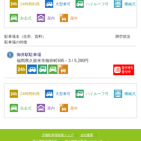
24時間利用
大型車可
ハイルーフ可
機械式
自走式
屋内
屋外
駐車場名（住所、賃料）
満空状況
駐車場の特徴
御井駅駐車場
福岡県久留米市御井町695－3 / 5,280円
24時間利用
大型車可
ハイルーフ可
機械式
自走式
屋内
屋外
月極駐車場検索トップ
|
会社概要
|