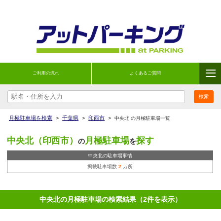
ご利用の流れ
よくあるご質問
月極駐車場を検索
>
千葉県
>
印西市
>
中央北 の月極駐車場一覧
中央北（印西市）
月極駐車場
探す
の
を
中央北の駐車場事情
掲載駐車場数
2
カ所
中央北の月極駐車場の検索結果（2件を表示）