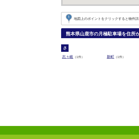
地図上のポイントをクリックすると
物件詳
熊本県山鹿市の月極駐車場を住所
さ
志々岐
新町
（1件）
（1件）