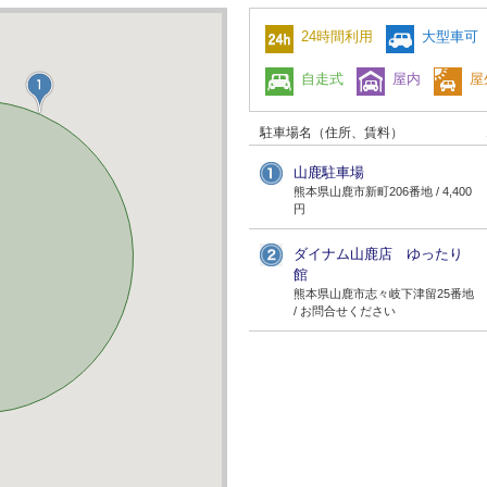
24時間利用
大型車可
自走式
屋内
屋
駐車場名（住所、賃料）
山鹿駐車場
熊本県山鹿市新町206番地 / 4,400
円
ダイナム山鹿店 ゆったり
館
熊本県山鹿市志々岐下津留25番地
/ お問合せください