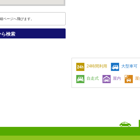
細ページへ飛びます。
から検索
24時間利用
大型車可
自走式
屋内
屋