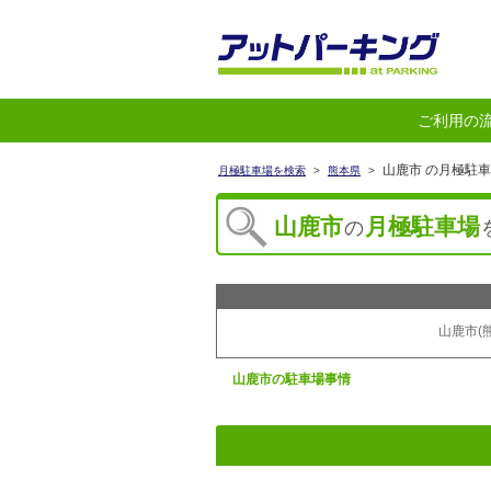
ご利用の
山鹿市 の月極駐
月極駐車場を検索
>
熊本県
>
山鹿市
月極駐車場
の
山鹿市(
山鹿市
の駐車場事情