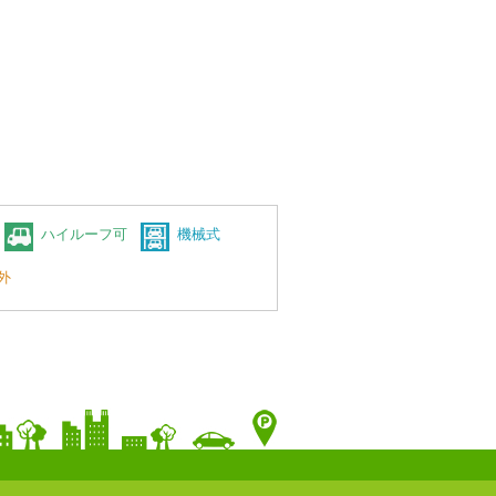
ハイルーフ可
機械式
外