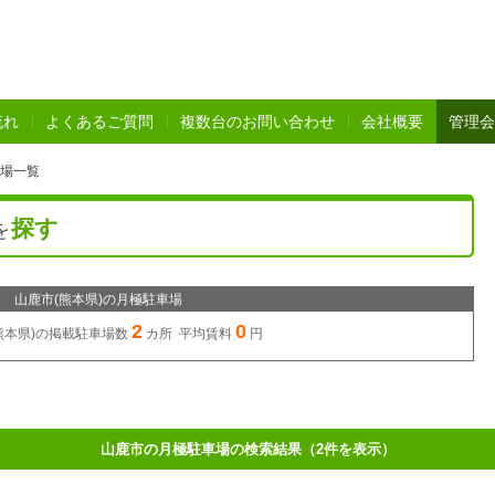
流れ
よくあるご質問
複数台のお問い合わせ
会社概要
管理会
車場一覧
探す
を
山鹿市(熊本県)の月極駐車場
2
0
熊本県)の
掲載駐車場数
カ所 平均賃料
円
山鹿市の月極駐車場の検索結果（2件を表示）