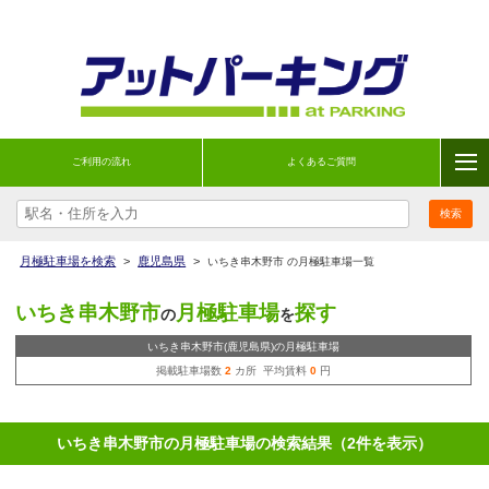
ご利用の流れ
よくあるご質問
月極駐車場を検索
>
鹿児島県
>
いちき串木野市 の月極駐車場一覧
いちき串木野市
月極駐車場
探す
の
を
いちき串木野市(鹿児島県)の月極駐車場
掲載駐車場数
2
カ所 平均賃料
0
円
いちき串木野市の月極駐車場の検索結果（2件を表示）