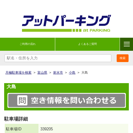
ご利用の流れ
よくあるご質問
月極駐車場を検索
>
富山県
>
射水市
>
小島
>
大島
大島
駐車場詳細
駐車場ID
339205