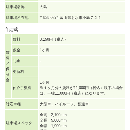
駐車場名称
大島
駐車場所在地
〒939-0274 富山県射水市小島７２４
自走式
賃料
3,150円（税込）
敷金
1ヶ月
賃
料
礼金
-
／
保
更新料
証
金
1ヶ月
仲介手数料
※１ヶ月分の賃料が11,000円（税込）以下の場合
は、一律11,000円（税込）になります。
対応車種
大型車、ハイルーフ、普通車
全高 2,100mm
全長 5,000mm
駐車場スペック
全幅 1,900mm