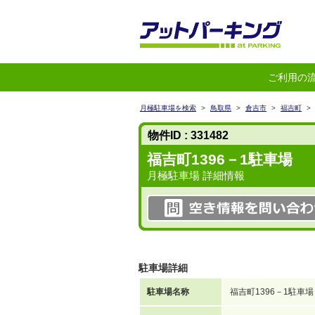
ご利用の
月極駐車場を検索
>
鳥取県
>
倉吉市
>
福吉町
>
物件ID : 331482
福吉町1396－1駐車場
月極駐車場 詳細情報
駐車場詳細
駐車場名称
福吉町1396－1駐車場