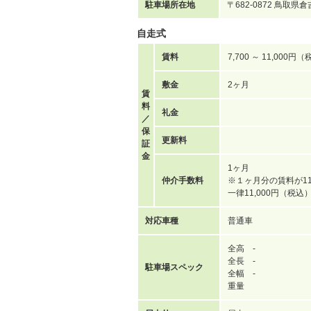
駐車場所在地
〒682-0872 鳥取
自走式
賃料
7,700 ～ 11,000円
敷金
2ヶ月
賃
料
礼金
／
保
更新料
証
金
1ヶ月
仲介手数料
※１ヶ月分の賃料が11
一律11,000円（税
対応車種
普通車
全高 -
全長 -
駐車場スペック
全幅 -
重量