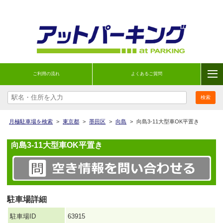
ご利用の流れ
よくあるご質問
月極駐車場を検索
>
東京都
>
墨田区
>
向島
>
向島3-11大型車OK平置き
向島3-11大型車OK平置き
駐車場詳細
駐車場ID
63915