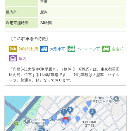
重量
屋内外
屋内
利用可能時間
24時間
【この駐車場の特徴】
24時間利用
大型車可
ハイルーフ可
自走式
屋内
「向島3-11大型車OK平置き」（物件ID：63915）は、東京都墨田
区向島に位置する月極駐車場です。 対応車種は大型車、ハイル
ーフ、普通車、軽となっております。