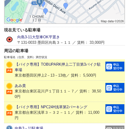
現在見ている駐車場
向島3-11大型車OK平置き
〒131-0033 墨田区向島３－１１ ／ 賃料： 33,000円
周辺の駐車場
駐車場名（住所、賃料）
満空状況
【バイク専用】TOBUPARK押上二丁目第3バイク駐
車場
東京都墨田区押上2－13－13他／ 賃料： 5,500円
あみ貴
東京都台東区花川戸１丁目１１－７／ 賃料： 38,50
0円
【バイク専用】NPC24H浅草第2パーキング
東京都台東区浅草３－３２－１１／ 賃料： 11,000
円
向島3－11駐車場