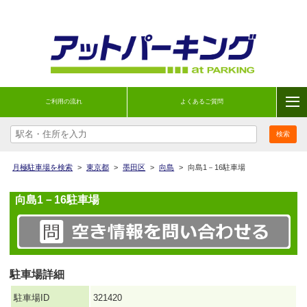
ご利用の流れ
よくあるご質問
月極駐車場を検索
>
東京都
>
墨田区
>
向島
>
向島1－16駐車場
向島1－16駐車場
駐車場詳細
駐車場ID
321420