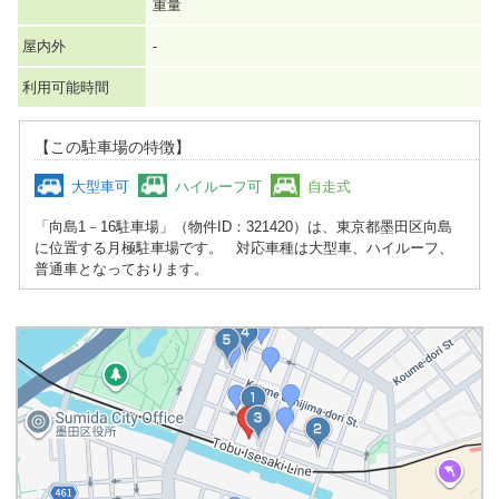
重量
屋内外
-
利用可能時間
【この駐車場の特徴】
大型車可
ハイルーフ可
自走式
「向島1－16駐車場」（物件ID：321420）は、東京都墨田区向島
に位置する月極駐車場です。 対応車種は大型車、ハイルーフ、
普通車となっております。