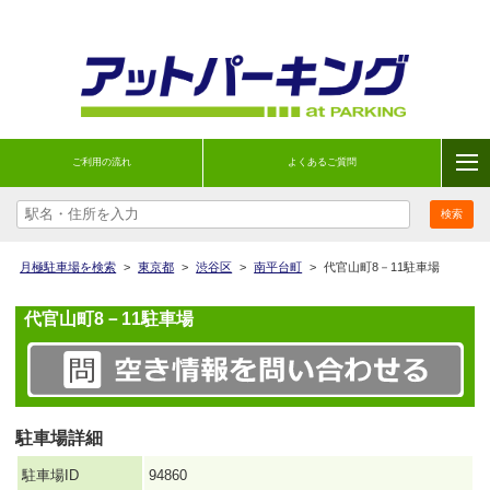
ご利用の流れ
よくあるご質問
月極駐車場を検索
>
東京都
>
渋谷区
>
南平台町
>
代官山町8－11駐車場
代官山町8－11駐車場
駐車場詳細
駐車場ID
94860