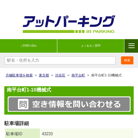
ご利用の流れ
よくあるご質問
月極駐車場を検索
>
東京都
>
渋谷区
>
南平台町
>
南平台町1-10機械式
南平台町1-10機械式
駐車場詳細
駐車場ID
43233