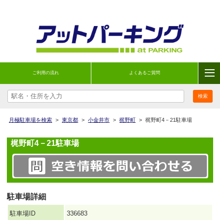
ご利用の流れ
よくあるご質問
月極駐車場を検索
>
東京都
>
小金井市
>
梶野町
>
梶野町4－21駐車場
梶野町4－21駐車場
駐車場詳細
駐車場ID
336683