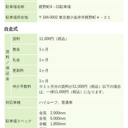
駐車場名称
梶野町4－21駐車場
駐車場所在地
〒184-0002 東京都小金井市梶野町４－２１
自走式
賃料
11,000円（税込）
敷金
1ヶ月
賃
料
礼金
1ヶ月
／
保
更新料
1ヶ月
証
金
1ヶ月
仲介手数料
※１ヶ月分の賃料が11,000円（税込）以下の場合
は、一律11,000円（税込）になります。
対応車種
ハイルーフ、普通車
全高 2,000mm
全長 5,000mm
駐車場スペック
全幅 1,850mm