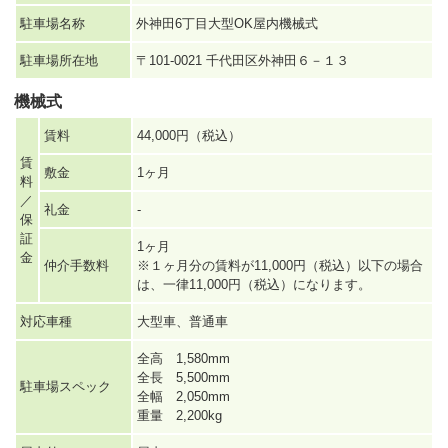
駐車場名称
外神田6丁目大型OK屋内機械式
駐車場所在地
〒101-0021 千代田区外神田６－１３
機械式
賃料
44,000円（税込）
賃
敷金
1ヶ月
料
／
礼金
-
保
証
1ヶ月
金
仲介手数料
※１ヶ月分の賃料が11,000円（税込）以下の場合
は、一律11,000円（税込）になります。
対応車種
大型車、普通車
全高 1,580mm
全長 5,500mm
駐車場スペック
全幅 2,050mm
重量 2,200kg