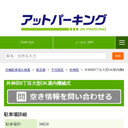
ご利用の流れ
よくあるご質問
月極駐車場を検索
>
東京都
>
千代田区
>
外神田
>
外神田6丁目大型OK屋内機械
外神田6丁目大型OK屋内機械式
駐車場詳細
駐車場ID
34616