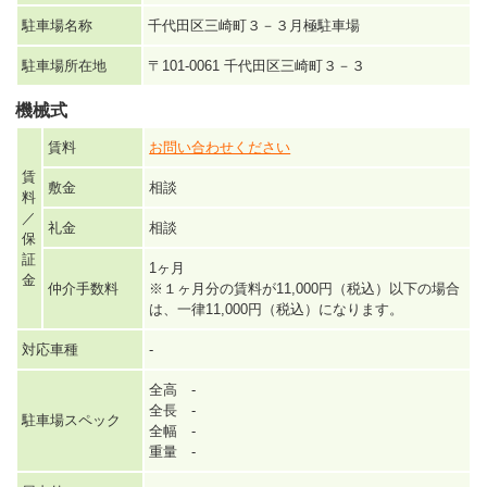
駐車場名称
千代田区三崎町３－３月極駐車場
駐車場所在地
〒101-0061 千代田区三崎町３－３
機械式
賃料
お問い合わせください
賃
敷金
相談
料
／
礼金
相談
保
証
1ヶ月
金
仲介手数料
※１ヶ月分の賃料が11,000円（税込）以下の場合
は、一律11,000円（税込）になります。
対応車種
-
全高 -
全長 -
駐車場スペック
全幅 -
重量 -