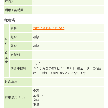
屋内外
-
利用可能時間
自走式
賃料
お問い合わせください
敷金
相談
賃
料
礼金
相談
／
保
更新料
証
金
1ヶ月
仲介手数料
※１ヶ月分の賃料が11,000円（税込）以下の場合
は、一律11,000円（税込）になります。
対応車種
-
全高 -
全長 -
駐車場スペック
全幅 -
重量