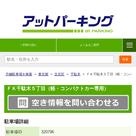
ご利用の流れ
よくあるご質問
月極駐車場を検索
>
東京都
>
文京区
>
千駄木
>
ＦＫ千駄木５丁目（軽・コンパ
ＦＫ千駄木５丁目（軽・コンパクトカー専用）
駐車場詳細
駐車場ID
320796