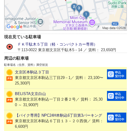
現在見ている駐車場
ＦＫ千駄木５丁目（軽・コンパクトカー専用）
〒113-0022 東京都文京区千駄木5－14 ／ 賃料： 23,650円
周辺の駐車場
駐車場名（住所、賃料）
満空状況
文京区本駒込３丁目
東京都文京区本駒込三丁目29－1／ 賃料： 23,100〜
25,300円
BELISTA文京白山
東京都文京区本駒込一丁目２番２号／ 賃料： 25,30
0 ～ 31,900円
【バイク専用】NPC24H本駒込6丁目第3パーキング
東京都文京区本駒込６丁目１３－２０西側／ 賃料：
6,600円