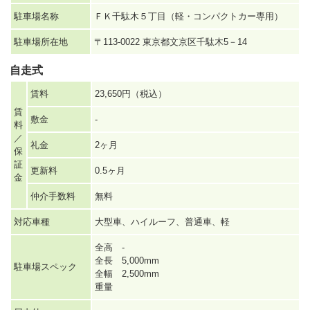
駐車場名称
ＦＫ千駄木５丁目（軽・コンパクトカー専用）
駐車場所在地
〒113-0022 東京都文京区千駄木5－14
自走式
賃料
23,650円（税込）
賃
敷金
-
料
／
礼金
2ヶ月
保
証
更新料
0.5ヶ月
金
仲介手数料
無料
対応車種
大型車、ハイルーフ、普通車、軽
全高 -
全長 5,000mm
駐車場スペック
全幅 2,500mm
重量