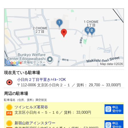
現在見ている駐車場
小日向２丁目平置きﾊｲﾙｰﾌOK
〒112-0006 文京区小日向２－１ ／ 賃料： 29,700 ～ 33,000円
周辺の駐車場
駐車場名（住所、賃料）
満空状況
ツインヒルズ茗荷谷
文京区小日向４－５－１６／ 賃料： 33,000円
新宿山吹アインスタワー