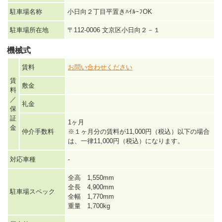
駐車場名称
小日向２丁目平置きﾊｲﾙｰﾌOK
駐車場所在地
〒112-0006 文京区小日向２－１
機械式
賃料
お問い合わせください
賃
敷金
料
／
礼金
保
証
1ヶ月
金
仲介手数料
※１ヶ月分の賃料が11,000円（税込）以下の場合
は、一律11,000円（税込）になります。
対応車種
-
全高 1,550mm
全長 4,900mm
駐車場スペック
全幅 1,770mm
重量 1,700kg