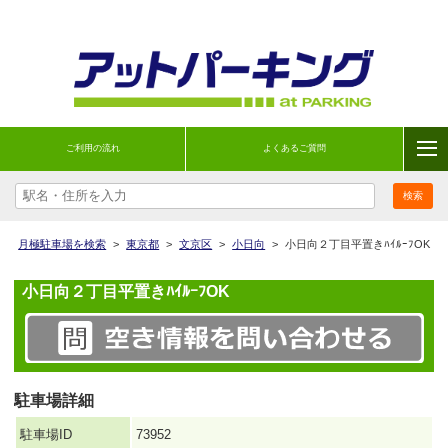
ご利用の流れ
よくあるご質問
月極駐車場を検索
>
東京都
>
文京区
>
小日向
>
小日向２丁目平置きﾊｲﾙｰﾌOK
小日向２丁目平置きﾊｲﾙｰﾌOK
駐車場詳細
駐車場ID
73952