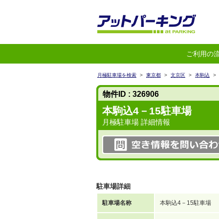
ご利用の
月極駐車場を検索
>
東京都
>
文京区
>
本駒込
>
物件ID : 326906
本駒込4－15駐車場
月極駐車場 詳細情報
駐車場詳細
駐車場名称
本駒込4－15駐車場