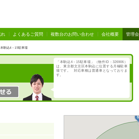
流れ
よくあるご質問
複数台のお問い合わせ
会社概要
管理会
本駒込4－15駐車場
「本駒込4－15駐車場」（物件ID：326906）
は、東京都文京区本駒込に位置する月極駐車
場です。 対応車種は普通車となっておりま
す。