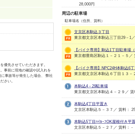
28,000円
周辺の駐車場
駐車場名（住所、賃料）
文京区本駒込３丁目
東京都文京区本駒込三丁目29－1／ 賃料
【バイク専用】駒込1丁目駐車場
東京都豊島区駒込１－２１－５／ 賃料
状を優先させていただきます。
【バイク専用】NPC24H本駒込6
す。事前に現地の確認や試入れを
東京都文京区本駒込６丁目１３－２０
後に事故等が発生した場合、 弊社
ください。
本駒込4－29駐車場
東京都文京区本駒込４－２９／ 賃料：
本駒込4丁目平置き
文京区本駒込５－３７／ 賃料： 25,30
本駒込5丁目ﾊｲﾙｰﾌOK屋根付き平
文京区本駒込５－２７／ 賃料： -