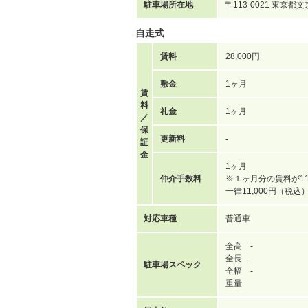
駐車場所在地
〒113-0021 東京
自走式
賃料
28,000円
敷金
1ヶ月
賃
料
礼金
1ヶ月
／
保
更新料
-
証
金
1ヶ月
仲介手数料
※１ヶ月分の賃料が11
一律11,000円（税
対応車種
普通車
全高 -
全長 -
駐車場スペック
全幅 -
重量