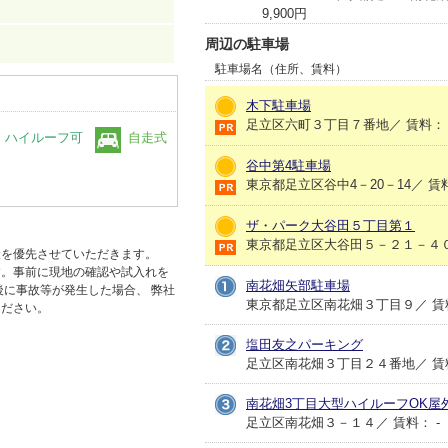
9,900円
周辺の駐車場
駐車場名（住所、賃料）
木下駐車場
足立区六町３丁目７番地／ 賃料： 9,0
ハイルーフ可
自走式
谷中第4駐車場
東京都足立区谷中4－20－14／ 賃料：
ザ・パーク大谷田５丁目第１
東京都足立区大谷田５－２１－４０／ 
状を優先させていただきます。
す。事前に現地の確認や試入れを
南花畑矢部駐車場
後に事故等が発生した場合、 弊社
東京都足立区南花畑３丁目９／ 賃料： 1
ください。
塩田友之パーキング
足立区南花畑３丁目２４番地／ 賃料：
南花畑3丁目大型ハイルーフOK屋
足立区南花畑３－１４／ 賃料： -