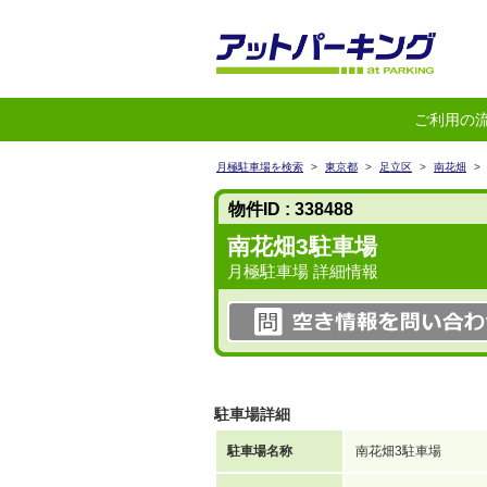
ご利用の
月極駐車場を検索
>
東京都
>
足立区
>
南花畑
>
物件ID : 338488
南花畑3駐車場
月極駐車場 詳細情報
駐車場詳細
駐車場名称
南花畑3駐車場