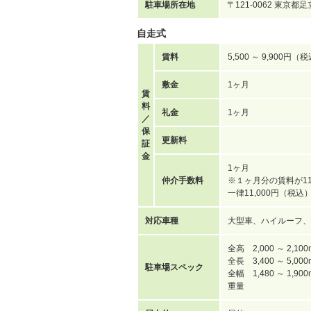
駐車場所在地
〒121-0062 東京都
自走式
賃料
5,500 ～ 9,900円（
敷金
1ヶ月
賃
料
礼金
1ヶ月
／
保
更新料
証
金
1ヶ月
仲介手数料
※１ヶ月分の賃料が11
一律11,000円（税
対応車種
大型車、ハイルーフ、
全高 2,000 ～ 2,10
全長 3,400 ～ 5,00
駐車場スペック
全幅 1,480 ～ 1,90
重量