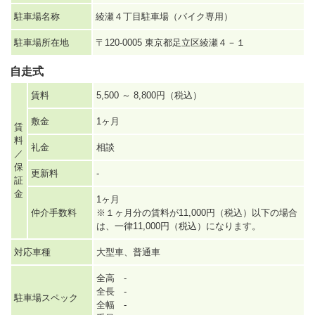
駐車場名称
綾瀬４丁目駐車場（バイク専用）
駐車場所在地
〒120-0005 東京都足立区綾瀬４－１
自走式
賃料
5,500 ～ 8,800円（税込）
敷金
1ヶ月
賃
料
礼金
相談
／
保
更新料
-
証
金
1ヶ月
仲介手数料
※１ヶ月分の賃料が11,000円（税込）以下の場合
は、一律11,000円（税込）になります。
対応車種
大型車、普通車
全高 -
全長 -
駐車場スペック
全幅 -