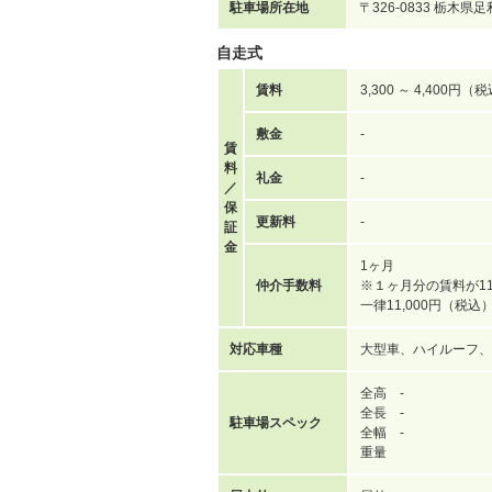
駐車場所在地
〒326-0833 栃木
自走式
賃料
3,300 ～ 4,400円（
敷金
-
賃
料
礼金
-
／
保
更新料
-
証
金
1ヶ月
仲介手数料
※１ヶ月分の賃料が11
一律11,000円（税
対応車種
大型車、ハイルーフ、
全高 -
全長 -
駐車場スペック
全幅 -
重量