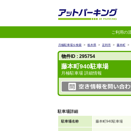
ご利用の
月極駐車場を検索
>
栃木県
>
足利市
>
藤本町
>
物件ID : 295754
藤本町940駐車場
月極駐車場 詳細情報
駐車場詳細
駐車場名称
藤本町940駐車場