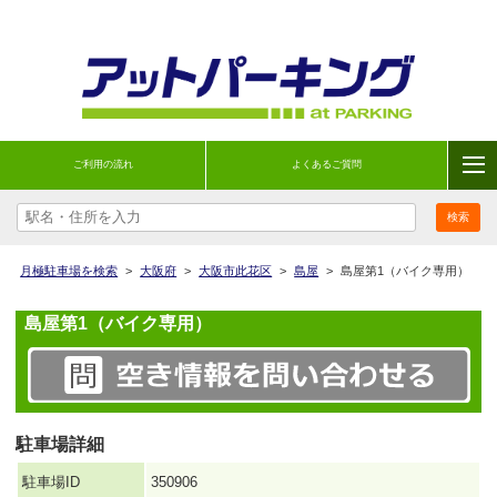
ご利用の流れ
よくあるご質問
月極駐車場を検索
>
大阪府
>
大阪市此花区
>
島屋
>
島屋第1（バイク専用）
島屋第1（バイク専用）
駐車場詳細
駐車場ID
350906