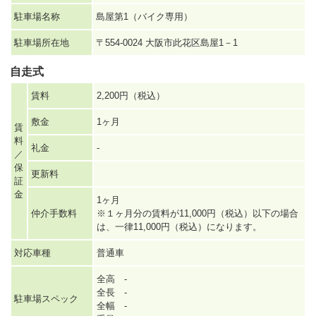
駐車場名称
島屋第1（バイク専用）
駐車場所在地
〒554-0024 大阪市此花区島屋1－1
自走式
賃料
2,200円（税込）
敷金
1ヶ月
賃
料
礼金
-
／
保
更新料
証
金
1ヶ月
仲介手数料
※１ヶ月分の賃料が11,000円（税込）以下の場合
は、一律11,000円（税込）になります。
対応車種
普通車
全高 -
全長 -
駐車場スペック
全幅 -