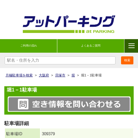
ご利用の流れ
よくあるご質問
月極駐車場を検索
>
大阪府
>
貝塚市
>
堀
>
堀1－1駐車場
堀1－1駐車場
駐車場詳細
駐車場ID
309379