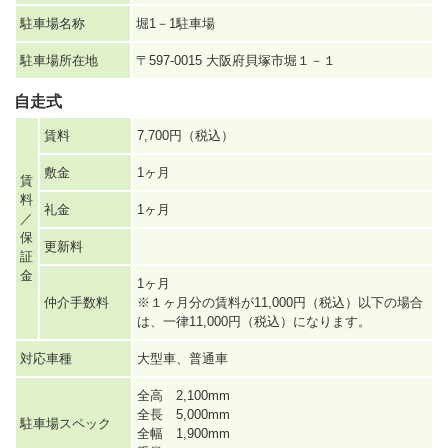
駐車場名称
堀1－1駐車場
駐車場所在地
〒597-0015 大阪府貝塚市堀１－１
自走式
賃料
7,700円（税込）
敷金
1ヶ月
賃
料
礼金
1ヶ月
／
保
更新料
証
金
1ヶ月
仲介手数料
※１ヶ月分の賃料が11,000円（税込）以下の場合
は、一律11,000円（税込）になります。
対応車種
大型車、普通車
全高 2,100mm
全長 5,000mm
駐車場スペック
全幅 1,900mm