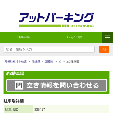
ご利用の流れ
よくあるご質問
月極駐車場を検索
>
沖縄県
>
那覇市
>
泊
>
泊3駐車場
泊3駐車場
駐車場詳細
駐車場ID
338417