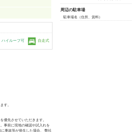
周辺の駐車場
駐車場名（住所、賃料）
ハイルーフ可
自走式
れます。
状を優先させていただきます。
す。事前に現地の確認や試入れを
後に事故等が発生した場合、 弊社