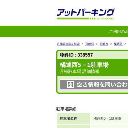
ご利用の
月極駐車場を検索
>
宮崎県
>
宮崎市
>
橘通西
>
物件ID : 338557
橘通西5－1駐車場
月極駐車場 詳細情報
駐車場詳細
駐車場名称
橘通西5－1駐車場