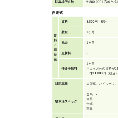
駐車場所在地
〒880-0001 宮崎市
自走式
賃料
8,800円（税込）
敷金
1ヶ月
賃
料
礼金
1ヶ月
／
保
更新料
-
証
金
1ヶ月
仲介手数料
※１ヶ月分の賃料が11
一律11,000円（税
対応車種
大型車、ハイルーフ、
全高 -
全長 -
駐車場スペック
全幅 -
重量