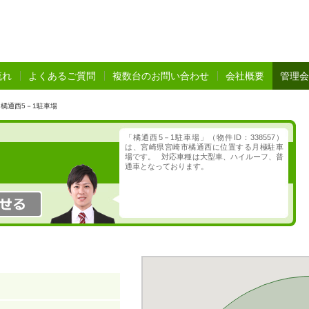
流れ
よくあるご質問
複数台のお問い合わせ
会社概要
管理会
橘通西5－1駐車場
「橘通西5－1駐車場」（物件ID：338557）
は、宮崎県宮崎市橘通西に位置する月極駐車
場です。 対応車種は大型車、ハイルーフ、普
通車となっております。