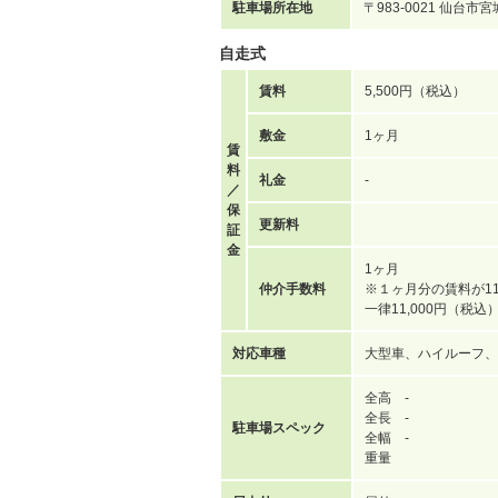
駐車場所在地
〒983-0021 仙台市
自走式
賃料
5,500円（税込）
敷金
1ヶ月
賃
料
礼金
-
／
保
更新料
証
金
1ヶ月
仲介手数料
※１ヶ月分の賃料が11
一律11,000円（税
対応車種
大型車、ハイルーフ、
全高 -
全長 -
駐車場スペック
全幅 -
重量