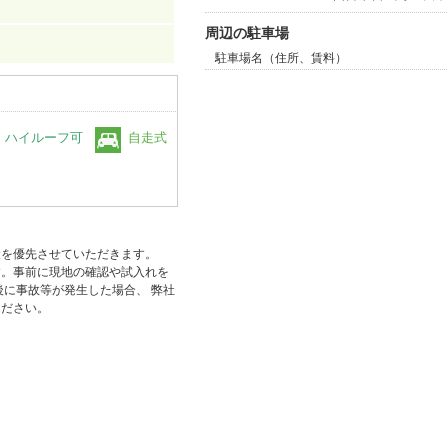
周辺の駐車場
駐車場名（住所、賃料）
ハイルーフ可
自走式
状を優先させていただきます。
す。事前に現地の確認や試入れを
後に事故等が発生した場合、 弊社
ください。