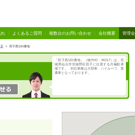
流れ
よくあるご質問
複数台のお問い合わせ
会社概要
管理会
田子
>
田子西183番地
「田子西183番地」（物件ID：96317）は、宮
城県仙台市宮城野区田子に位置する月極駐車
場です。 対応車種は大型車、ハイルーフ、普
通車となっております。