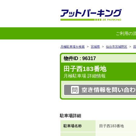
ご利用の
月極駐車場を検索
>
宮城県
>
仙台市宮城野区
>
物件ID : 96317
田子西183番地
月極駐車場 詳細情報
駐車場詳細
駐車場名称
田子西183番地