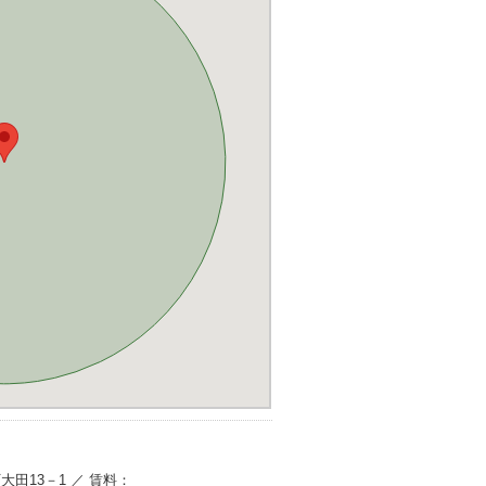
町大田13－1 ／ 賃料：