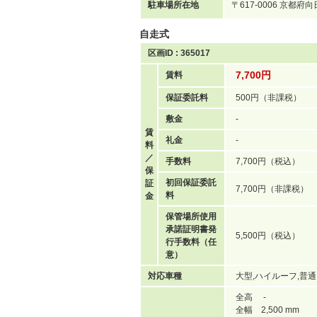
駐車場所在地
〒617-0006 京都
自走式
区画ID : 365017
7,700円
賃料
保証委託料
500円（非課税）
敷金
-
賃
礼金
-
料
／
手数料
7,700円（税込）
保
初回保証委託
証
7,700円（非課税）
料
金
保管場所使用
承諾証明書発
5,500円（税込）
行手数料（任
意）
対応車種
大型,ハイルーフ,普通
全高 -
全幅 2,500 mm