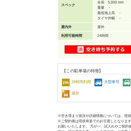
全長 5,000 mm
スペック
重量 -
最低地上高 -
タイヤ外幅 -
屋内外
屋外
利用可能時間
24時間
【この駐車場の特徴】
24時間利用
大型車可
屋外
※空き埋まり状況や詳細情報については、現
※ご契約後は現状有姿でのお引渡しとなりま
お願いいたします。 万が一、試入れやご契約