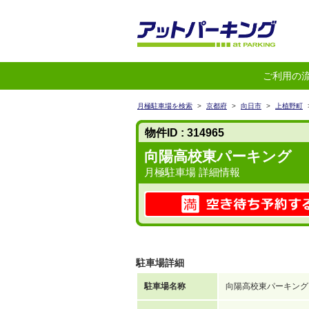
ご利用の
月極駐車場を検索
>
京都府
>
向日市
>
上植野町
物件ID : 314965
向陽高校東パーキング
月極駐車場 詳細情報
駐車場詳細
駐車場名称
向陽高校東パーキング