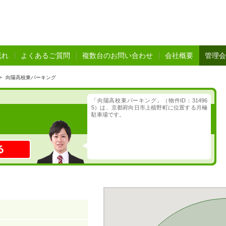
流れ
よくあるご質問
複数台のお問い合わせ
会社概要
管理会
>
向陽高校東パーキング
「向陽高校東パーキング」（物件ID：31496
5）は、京都府向日市上植野町に位置する月極
駐車場です。