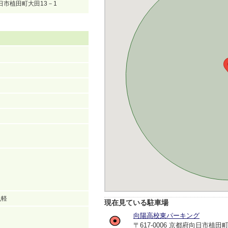
府向日市植田町大田13－1
,軽
現在見ている駐車場
向陽高校東パーキング
〒617-0006 京都府向日市植田