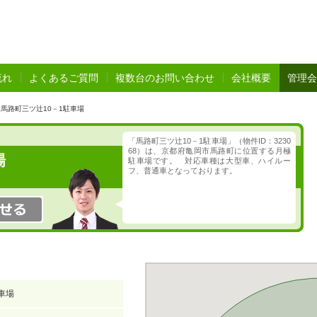
流れ
よくあるご質問
複数台のお問い合わせ
会社概要
管理会
馬路町三ツ辻10－1駐車場
「馬路町三ツ辻10－1駐車場」（物件ID：3230
68）は、京都府亀岡市馬路町に位置する月極
場
駐車場です。 対応車種は大型車、ハイルー
フ、普通車となっております。
車場