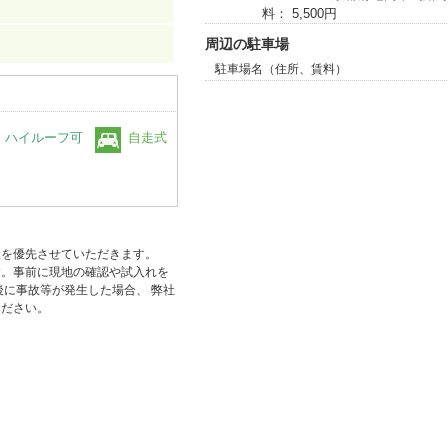
料： 5,500円
周辺の駐車場
駐車場名（住所、賃料）
ハイルーフ可
自走式
状を優先させていただきます。
す。事前に現地の確認や試入れを
後に事故等が発生した場合、 弊社
ください。