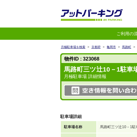
ご利用の
月極駐車場を検索
>
京都府
>
亀岡市
>
馬路町
>
物件ID : 323068
馬路町三ツ辻10－1駐車
月極駐車場 詳細情報
駐車場詳細
駐車場名称
馬路町三ツ辻10－1駐