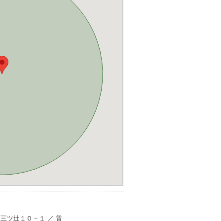
路町三ツ辻１０－１ ／ 賃