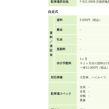
駐車場所在地
〒621-0008 京都
自走式
賃料
5,500円（税込）
敷金
-
賃
料
礼金
-
／
保
更新料
-
証
金
1ヶ月
仲介手数料
※１ヶ月分の賃料が11
一律11,000円（税
対応車種
大型車、ハイルーフ、
全高 -
全長 -
駐車場スペック
全幅 -
重量