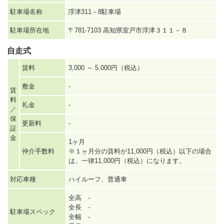
駐車場名称
浮津311－8駐車場
駐車場所在地
〒781-7103 高知県室戸市浮津３１１－８
自走式
賃料
3,000 ～ 5,000円（税込）
敷金
-
賃
料
礼金
-
／
保
更新料
-
証
金
1ヶ月
仲介手数料
※１ヶ月分の賃料が11,000円（税込）以下の場合
は、一律11,000円（税込）になります。
対応車種
ハイルーフ、普通車
全高 -
全長 -
駐車場スペック
全幅 -