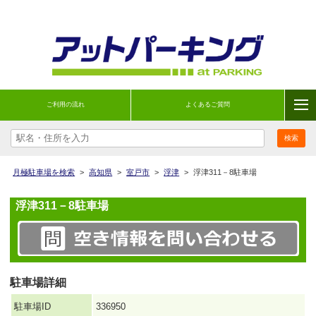
ご利用の流れ
よくあるご質問
月極駐車場を検索
>
高知県
>
室戸市
>
浮津
>
浮津311－8駐車場
浮津311－8駐車場
駐車場詳細
駐車場ID
336950