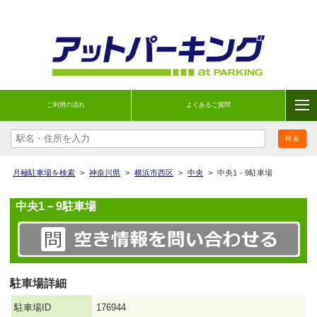
ご利用の流れ
よくあるご質問
月極駐車場を検索
>
神奈川県
>
横浜市西区
>
中央
>
中央1－9駐車場
中央1－9駐車場
駐車場詳細
駐車場ID
176944