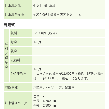
駐車場名称
中央1－9駐車場
駐車場所在地
〒220-0051 横浜市西区中央１－９
自走式
賃料
22,000円（税込）
敷金
1ヶ月
賃
料
礼金
-
／
保
更新料
証
金
1ヶ月
仲介手数料
※１ヶ月分の賃料が11,000円（税込）以下の場合
は、一律11,000円（税込）になります。
対応車種
大型車、ハイルーフ、普通車
全高 -
全長 6,700mm
駐車場スペック
全幅 2,300mm