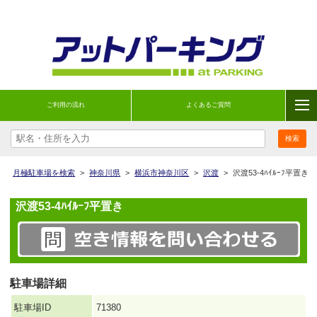
ご利用の流れ
よくあるご質問
月極駐車場を検索
>
神奈川県
>
横浜市神奈川区
>
沢渡
>
沢渡53-4ﾊｲﾙｰﾌ平置き
沢渡53-4ﾊｲﾙｰﾌ平置き
駐車場詳細
駐車場ID
71380