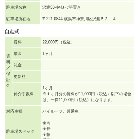
駐車場名称
沢渡53-4ﾊｲﾙｰﾌ平置き
駐車場所在地
〒221-0844 横浜市神奈川区沢渡５３－４
自走式
賃料
22,000円（税込）
敷金
1ヶ月
賃
料
礼金
／
保
更新料
証
金
1ヶ月
仲介手数料
※１ヶ月分の賃料が11,000円（税込）以下の場合
は、一律11,000円（税込）になります。
対応車種
ハイルーフ、普通車
全高 -
全長 -
駐車場スペック
全幅 -