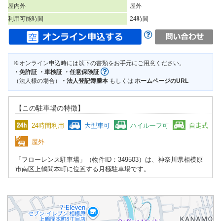
屋内外
屋外
利用可能時間
24時間
※オンライン申込時には以下の書類をお手元にご用意ください。
・免許証 ・車検証 ・任意保険証
（法人様の場合）
・法人登記簿謄本
もしくは
ホームページのURL
【この駐車場の特徴】
24時間利用
大型車可
ハイルーフ可
自走式
屋外
「フローレンス駐車場」（物件ID：349503）は、神奈川県相模原
市南区上鶴間本町に位置する月極駐車場です。