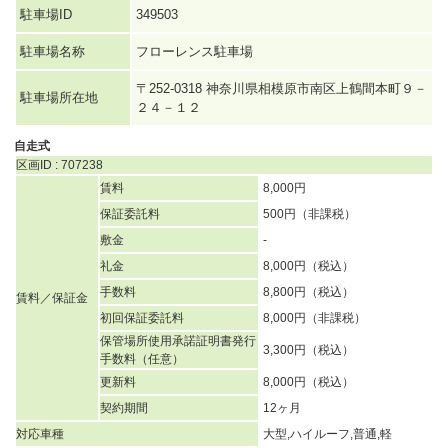
駐車場ID
349503
駐車場名称
フローレンス駐車場
〒252-0318 神奈川県相模原市南区上鶴間本町９－
駐車場所在地
２４－１２
自走式
区画ID : 707238
賃料
8,000円
保証委託料
500円（非課税）
敷金
-
礼金
8,000円（税込）
手数料
8,800円（税込）
賃料／保証金
初回保証委託料
8,000円（非課税）
保管場所使用承諾証明書発行
3,300円（税込）
手数料（任意）
更新料
8,000円（税込）
契約期間
12ヶ月
対応車種
大型,ハイルーフ,普通,軽