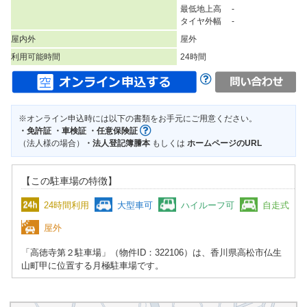
最低地上高 -
タイヤ外幅 -
屋内外
屋外
利用可能時間
24時間
※オンライン申込時には以下の書類をお手元にご用意ください。
・免許証 ・車検証 ・任意保険証
（法人様の場合）
・法人登記簿謄本
もしくは
ホームページのURL
【この駐車場の特徴】
24時間利用
大型車可
ハイルーフ可
自走式
屋外
「高徳寺第２駐車場」（物件ID：322106）は、香川県高松市仏生
山町甲に位置する月極駐車場です。