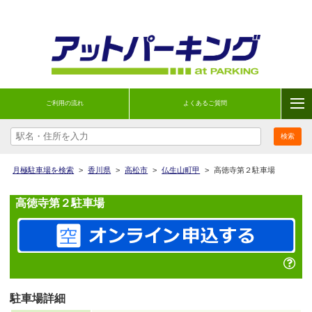
ご利用の流れ
よくあるご質問
月極駐車場を検索
>
香川県
>
高松市
>
仏生山町甲
>
高徳寺第２駐車場
高徳寺第２駐車場
駐車場詳細