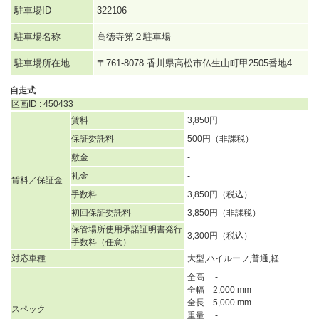
駐車場ID
322106
駐車場名称
高徳寺第２駐車場
駐車場所在地
〒761-8078 香川県高松市仏生山町甲2505番地4
自走式
区画ID : 450433
賃料
3,850円
保証委託料
500円（非課税）
敷金
-
礼金
-
賃料／保証金
手数料
3,850円（税込）
初回保証委託料
3,850円（非課税）
保管場所使用承諾証明書発行
3,300円（税込）
手数料（任意）
対応車種
大型,ハイルーフ,普通,軽
全高 -
全幅 2,000 mm
全長 5,000 mm
スペック
重量 -